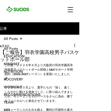
記事
All Posts
6月3日
All Posts
【ご報告】羽衣学園高校男子バスケ
EDUCATION
ットボール部
MINDSET
この度、２０２６年６月より大阪府の羽衣学園高等
学校男子バスケットボール部様とS&Cサポート年間
NUTRITION
契約（2026-2027シーズン）を更新いたしました
🏀　
ROCOVERY
WORKOUT
２０２５年１０月より、選手たちの「強く、速く、
しなやかに動ける身体づくり」に取り組んできまし
RECOMMENDATIONS
たが、今シーズンもそのベースをさらに高め、勝て
るフィジカルへと進化させていきます。
TEAM
パフォーマンスの土台を鍛え、勝利の可能性を最大
BBS