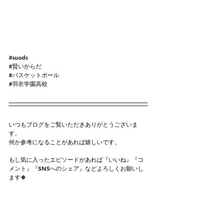
#suods
#賢いからだ
#バスケットボール
#羽衣学園高校
いつもブログをご覧いただきありがとうございま
す。
何か参考になることがあれば嬉しいです。
もし気に入ったエピソードがあれば『いいね』『コ
メント』『SNSへのシェア』などよろしくお願いし
ます🍀