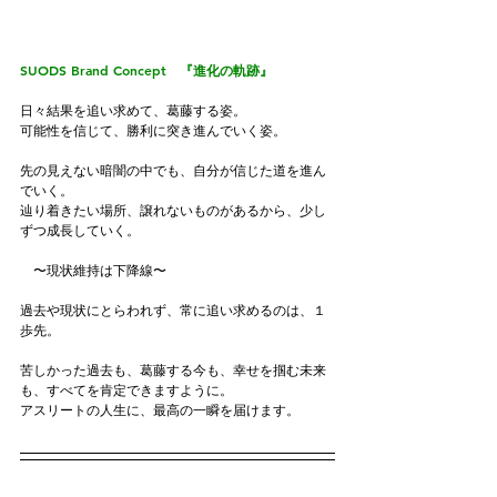
SUODS
 Brand Concept　『進化の軌跡』
日々結果を追い求めて、葛藤する姿。
可能性を信じて、勝利に突き進んでいく姿。
先の見えない暗闇の中でも、自分が信じた道を進ん
でいく。
辿り着きたい場所、譲れないものがあるから、少し
ずつ成長していく。
　〜現状維持は下降線〜
過去や現状にとらわれず、常に追い求めるのは、１
歩先。
苦しかった過去も、葛藤する今も、幸せを掴む未来
も、すべてを肯定できますように。
アスリートの人生に、最高の一瞬を届けます。