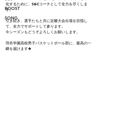
化するために、S&Cコーチとして全力を尽くしま
BOOST
す。
SONG
引き続き、選手たちと共に近畿大会出場を目指し
て、全力でサポートして参ります。
今シーズンもどうぞよろしくお願いします。
羽衣学園高校男子バスケットボール部に、最高の一
瞬を届けます🍀