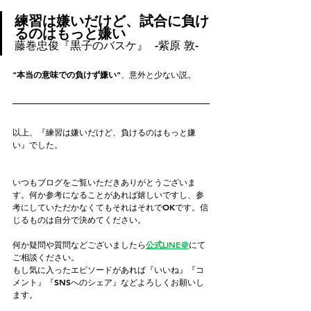
練習は嫌いだけど、試合に負け
るのはもっと嫌い
藤巻忠俊『黒子のバスケ』  -紫原 敦-
"本当の意味での負けず嫌い"
、意外と少ない説。
以上、『練習は嫌いだけど、負けるのはもっと嫌
い』でした。
いつもブログをご覧いただきありがとうございま
す。何か参考になることがあれば嬉しいですし、参
考にしていただかなくてもそれはそれでOKです。信
じるものは自分で決めてください。
何か疑問や質問などございましたら
公式LINE＠
にて
ご相談ください。
もし気に入ったエピソードがあれば『いいね』『コ
メント』『SNSへのシェア』などよろしくお願いし
ます。