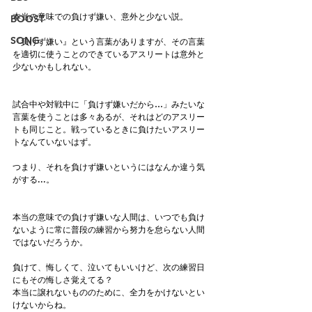
本当の意味での負けず嫌い、意外と少ない説。
BOOST
SONG
『負けず嫌い』という言葉がありますが、その言葉
を適切に使うことのできているアスリートは意外と
少ないかもしれない。
試合中や対戦中に「負けず嫌いだから…」みたいな
言葉を使うことは多々あるが、それはどのアスリー
トも同じこと。戦っているときに負けたいアスリー
トなんていないはず。
つまり、それを負けず嫌いというにはなんか違う気
がする...。
本当の意味での負けず嫌いな人間は、いつでも負け
ないように常に普段の練習から努力を怠らない人間
ではないだろうか。
負けて、悔しくて、泣いてもいいけど、次の練習日
にもその悔しさ覚えてる？
本当に譲れないもののために、全力をかけないとい
けないからね。