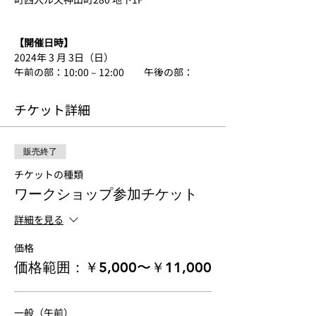
【開催日時】
2024年 3 月 3日（日）
午前の部：10:00 – 12:00 午後の部：
13:30 – 15:30
（＊）午前の部終了後、12:00 – 13:30の間
チケット詳細
は昼食休憩
販売終了
【実施内容】
3月開催テーマ：~瞬発力~
チケットの種類
ワークショップ参加チケット
＜午前の部＞『プライオメトリクス』
運動を効率良くおこなうためにはコツがあり
詳細を見る
ます。呼吸の仕方、荷重の仕方・位置などな
ど、どのように身体の使い方が効果的なのか
価格
体験しながら理解を深めていきます。
価格範囲：￥5,000〜￥11,000
短い時間で大きな力を発揮する。しかも効率
よく、ロスなく！
参考文献：EXOS Performance Specialist
一般（午前）