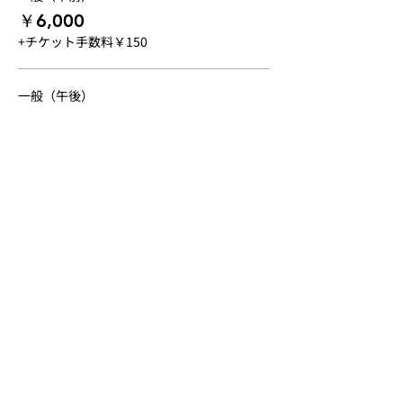
text, The Language of Coaching: The Art &
￥6,000
Science of Teaching Movement.
+チケット手数料￥150
＜午後の部＞『リニアスピード』
直線方向での動き（加速・減速）に着目し
一般（午後）
て、前後方向へのスピードパフォーマンスが
向上！
￥6,000
加速、減速、最高速度などの動きを理解し、
+チケット手数料￥150
その習得を目指します。
（＊）終了後から１ヶ月間、アーカイブ配信
一般（１DAY）
にて復習可能です。
￥11,000
+チケット手数料￥275
【募集人数】
その他の価格（3）
各回 ６名まで（最低決行人数 各回
２名以上）
【対象】
中学３年生以上の競技アスリート
このイベントをシェア