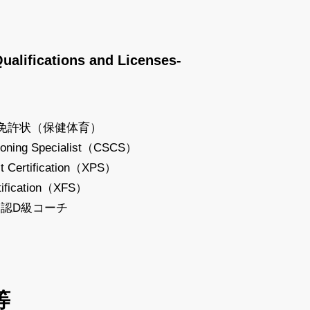
Qualifications and Licenses-
種免許状（保健体育）
itioning Specialist（CSCS）
t Certification（XPS）
rtification（XFS）
認D級コーチ
等