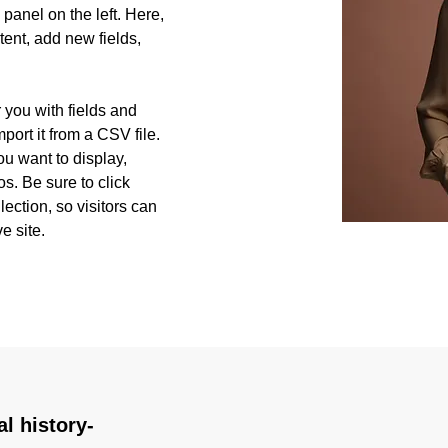
anel on the left. Here, 
ent, add new fields, 
r you with fields and 
port it from a CSV file. 
ou want to display, 
s. Be sure to click 
ection, so visitors can 
e site. 
al
history-