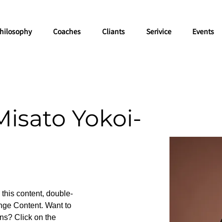
hilosophy
Coaches
Cliants
Serivice
Events
sato Yokoi-
 this content, double-
nge Content. Want to 
ns? Click on the 