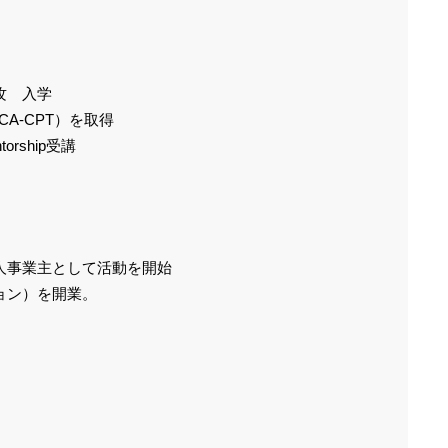
攻 入学
A-CPT）を取得
orship受講
人事業主として活動を開始
ーション）を開業。