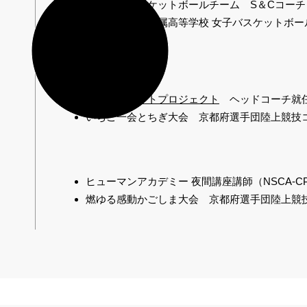
​同校女子バスケットボールチーム S＆Cコーチ
​京都産業大学付属高等学校 女子バスケットボール
​未来アスリートプロジェクト
ヘッドコーチ就
​いちご一会とちぎ大会 京都府選手団陸上競技
ヒューマンアカデミー 夜間講座講師​（NSCA-C
燃ゆる感動かごしま大会 京都府選手団陸上競