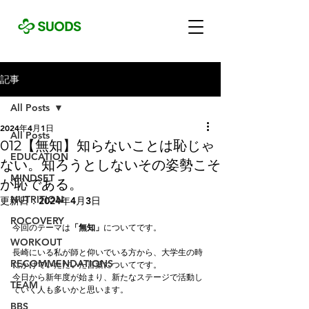
記事
All Posts
2024年4月1日
All Posts
012【無知】知らないことは恥じゃ
EDUCATION
ない。知ろうとしないその姿勢こそ
MINDSET
が恥である。
NUTRITION
更新日：
2024年4月3日
ROCOVERY
今回のテーマは
「無知」
についてです。
WORKOUT
長崎にいる私が師と仰いでいる方から、大学生の時
RECOMMENDATIONS
にかけていただいた言葉についてです。
今日から新年度が始まり、新たなステージで活動し
TEAM
ていく人も多いかと思います。
BBS