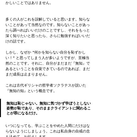
かしいことではありません。
多くの人がこれを誤解していると思います。知らな
いことがあって当然なのです。知らないことがあっ
たら調べればいいだけのことですし、それをもっと
深く知りたいと思ったら、さらに勉強すればいいだ
けの話です。
しかし、なぜか "何かを知らない自分を恥ずかし
い！" と思ってしまう人が多いようですが、至極当
然のことです。それに、自分がまだまだ『無知』で
あるということを自覚できているのであれば、まだ
まだ成⻑は止まりません。
これは古代ギリシャの哲学者ソクラテスが説いた
『無知の知』という概念です。
無知は恥じゃない。無知に気づかず学ぼうとしない
姿勢が恥であり、そのままクライアントに関わるこ
とが罪になるだけ。
いつになっても、学ぶことをやめた人間にだけはな
らないようにしましょう。これは私自身の自戒の念
も込めて、お伝えします。