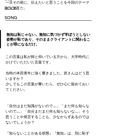
一旦その前に、伝えたいと思うことを今回のテーマ
としました。
BOOST
SONG
無知は恥じゃない。無知に気づかず学ぼうとしない
姿勢が恥であり、そのままクライアントに関わるこ
とが罪になるだけ。
この言葉は私が師と仰いでいる方から、大学時代に
かけていただいた言葉です。
当時の本田青年に強く響きました。皆さんはどう思
いますか？
少しでもこの言葉が響いたら、ぜひ心に留めておい
てください。
「自分はまだ知識がないので...」「まだ何も知らな
いので...」「自分まだまだ何も知らないな...」そう
思うことや発言することも、少なからずあるのでは
ないでしょうか？
『知らないことがある状態』『無知』は、別に恥ず