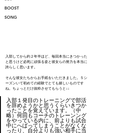
BOOST
SONG
入部してから約２年半ほど、毎回本当にきつかった
と思うけど必死に頑張る姿と彼女らの努力を本当に
誇らしく思います。
そんな彼女たちからお手紙をいただきました。５シ
ーズンいて初めての経験でとても嬉しいものです
ね。ちょっとだけ抜粋させてもらうと↓↓
入部１発目のトレーニングで部活
を辞めようかと思うくらいきつか
ったことを覚えています。（中
略）何回もコーチのトレーンング
をやっている内に、前よりも試合
中にへばってしまうことがなくな
ったり、自分よりも強い相手に当