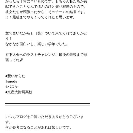
かったら非常に辛いものです。もちろん私たちが貢
献できたことなんてほんのひと握り程度のもので、
彼女たちが頑張ったからこそのチームの結果です。
よく最後までやりくってくれたと思います。
文句言いながらも（笑）ついて来てくれてありがと
う！
なかなか面白いし、楽しい学年でした。
府下大会へのラストチャレンジ、最後の最後まで頑
張ってね🏀
#賢いからだ
#suods
#バスケ
#京産大附属高校
いつもブログをご覧いただきありがとうございま
す。
何か参考になることがあれば嬉しいです。