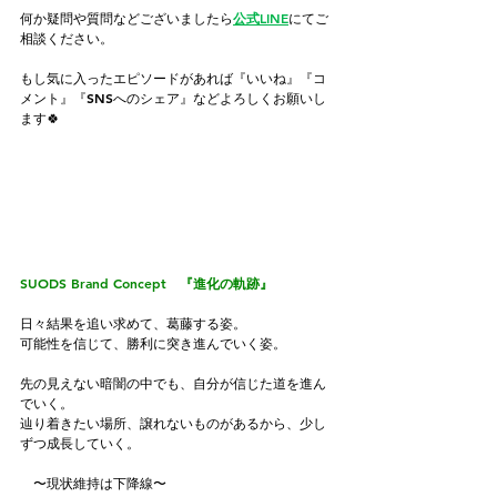
何か疑問や質問などございましたら
公式LINE
にてご
相談ください。
もし気に入ったエピソードがあれば『いいね』『コ
メント』『SNSへのシェア』などよろしくお願いし
ます🍀
SUODS
 Brand Concept　『進化の軌跡』
日々結果を追い求めて、葛藤する姿。
可能性を信じて、勝利に突き進んでいく姿。
先の見えない暗闇の中でも、自分が信じた道を進ん
でいく。
辿り着きたい場所、譲れないものがあるから、少し
ずつ成長していく。
　〜現状維持は下降線〜