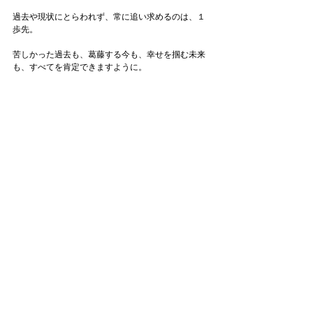
過去や現状にとらわれず、常に追い求めるのは、１
歩先。
苦しかった過去も、葛藤する今も、幸せを掴む未来
も、すべてを肯定できますように。
アスリートの人生に、最高の一瞬を届けます。
TEAM
すべて表示
最新記事