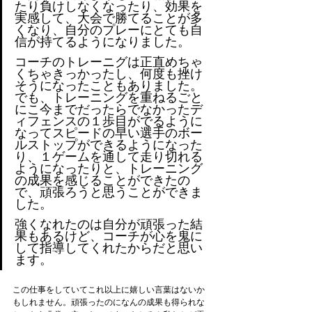
たり負けしなくなったり、効果を
実感して、大会で勝てることが多
くなり、自分のプレーにとても自
信が持てるようになりました。
コーチのトレーニグは正直めちゃ
くちゃきっかったし、何度も挫け
そうになったこともありました。
でも、トレーニングを重ねるごと
にこ今までだったらでなかったデ
ィフェンスの１歩目がでるように
なってスピードの早い選手のボー
ルストップができるようになった
り、１ゲームを通して走り切れる
ようになったりと、トレーニング
の成果を感じることができたの
で、頑張ろうと思うことができま
した。
強くなれたのは自分が頑張った結
果もあるけど、コーチが心を鬼に
して指導してくれたからだと思い
ます。
この仕事をしていてこれ以上に嬉しい言葉はないか
もしれません。頑張ったのになんの成果も得られな