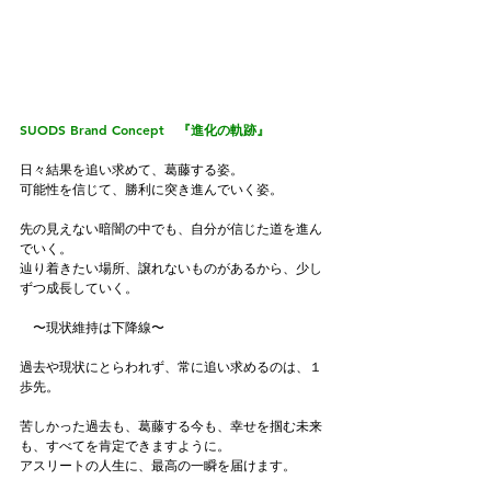
SUODS
 Brand Concept　『進化の軌跡』
日々結果を追い求めて、葛藤する姿。
可能性を信じて、勝利に突き進んでいく姿。
先の見えない暗闇の中でも、自分が信じた道を進ん
でいく。
辿り着きたい場所、譲れないものがあるから、少し
ずつ成長していく。
　〜現状維持は下降線〜
過去や現状にとらわれず、常に追い求めるのは、１
歩先。
苦しかった過去も、葛藤する今も、幸せを掴む未来
も、すべてを肯定できますように。
アスリートの人生に、最高の一瞬を届けます。