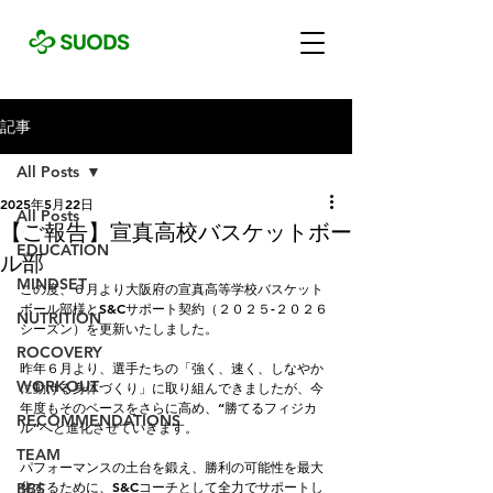
記事
All Posts
2025年5月22日
All Posts
【ご報告】宣真高校バスケットボー
EDUCATION
ル部
MINDSET
この度、６月より大阪府の宣真高等学校バスケット
ボール部様とS&Cサポート契約（２０２５-２０２６
NUTRITION
シーズン）を更新いたしました。
ROCOVERY
昨年６月より、選手たちの「強く、速く、しなやか
WORKOUT
に動ける身体づくり」に取り組んできましたが、今
年度もそのベースをさらに高め、“勝てるフィジカ
RECOMMENDATIONS
ル”へと進化させていきます。
TEAM
パフォーマンスの土台を鍛え、勝利の可能性を最大
化するために、S&Cコーチとして全力でサポートし
BBS