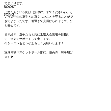
てまいります。
BOOST
「私たちがいる間は（指導に）来てくださいね」と
SONG
いう３年生の選手と約束？したことを守ることがで
きてよかったです。引退まで見届けられそうで、ひ
と安心です。
引き続き、選手たちと共に近畿大会出場を目指し
て、全力でサポートして参ります。
今シーズンもどうぞよろしくお願いします！
宣真高校バスケットボール部に、最高の一瞬を届け
ます🍀